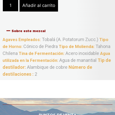
Añadir al carrito
Sobre este mezcal
Tobalá (A. Potatorum Zucc.)
Tipo
Agaves Empleados:
Cónico de Piedra
Tahona
de Horno:
Tipo de Molienda:
Chilena
Acero inoxidable
Tina de Fermentación:
Agua
Agua de manantial
Tip de
utilizada en la Fermentación:
destilador:
Alambique de cobre
Número de
destilaciones :
2
PUNTOS DE VENTA