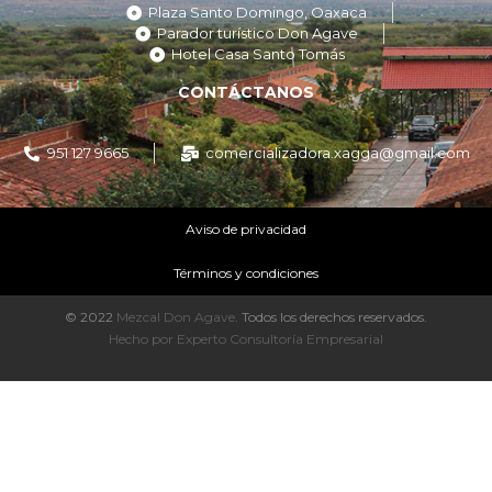
Plaza Santo Domingo, Oaxaca
Parador turístico Don Agave
Hotel Casa Santo Tomás
CONTÁCTANOS
951 127 9665
comercializadora.xagga@gmail.com
Aviso de privacidad
Términos y condiciones
© 2022
Mezcal Don Agave
. Todos los derechos reservados.
Hecho por Experto Consultoría Empresarial